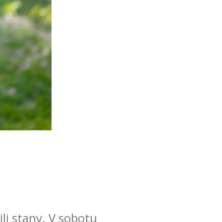
ili stany. V sobotu