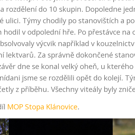
 a rozdělení do 10 skupin. Dopoledne jedn
ulici. Týmy chodily po stanovištích a po
m hodil v odpolední hře. Po přestávce na
bsolvovaly výcvik například v kouzelnictv
ní lektvarů. Za správně dokončené stanov
 závěr dne se konal velký oheň, u kterého
ídani jsme se rozdělili opět do kolejí. Tým
etly z příběhu. Všechny viteály byly zniče
díl
MOP Stopa Klánovice
.