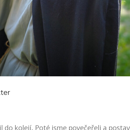
ter
 do kolejí. Poté jsme povečeřeli a postav