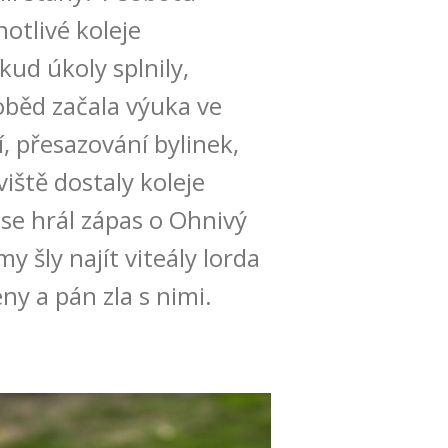
otlivé koleje
kud úkoly splnily,
 oběd začala výuka ve
í, přesazování bylinek,
iště dostaly koleje
 se hrál zápas o Ohnivý
y šly najít viteály lorda
ny a pán zla s nimi.