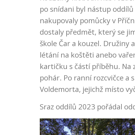
po snídani byl nástup oddílů
nakupovaly pomůcky v Příčné 
dostaly předmět, který se ji
škole Čar a kouzel. Družiny a
létání na koštěti anebo vaře
kartičku s částí příběhu. Na
pohár. Po ranní rozcvičce a sn
Voldemorta, jejichž místo vyč
Sraz oddílů 2023 pořádal od